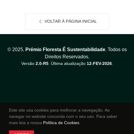
VOLTAR À PÁGINA INICIAL
© 2025,
Prémio Floresta É Sustentabilidade
. Todos os
Direitos Reservados.
Versão
2.0-R5
. Última atualização
12-FEV-2026
.
Este site usa cookies para melhorar a navegação. Ao
navegar no website concorda com o seu uso. Para saber
mais leia a nossa
Política de Cookies
.